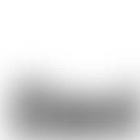
Expert
Wim Davidse